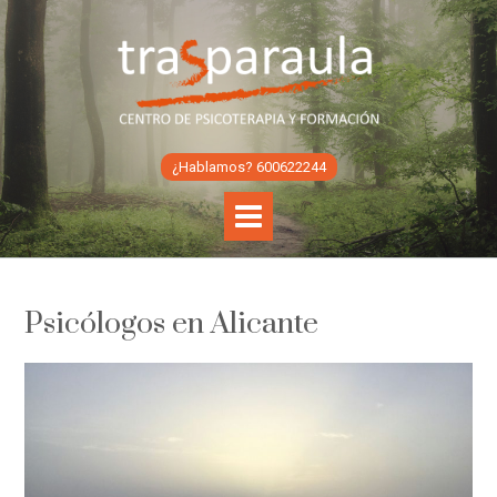
Skip
to
content
¿Hablamos? 600622244
Psicólogos en Alicante